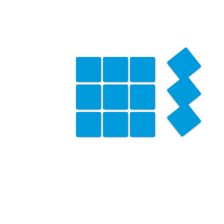
Außenputz – Fassadensanierung
Holzbauten – Hundehütte – Spielhaus – Schuppen
Garten & Terrasse
Innenbereich
Trockenbau, Spachteltechnik & Renovierung
Badezimmer & WC
Bodenverlegung
Elementarschäden – Wasser, Feuer & Sturm (innen & außen)
Brandschutz
Küche – Renovierung, Sanierung & Umbau
Werbung